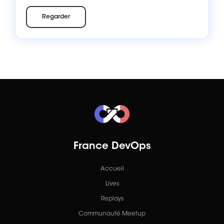
Regarder
France DevOps
Accueil
Lives
Replays
Communauté Meetup