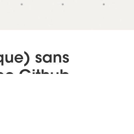
que) sans
ec Github