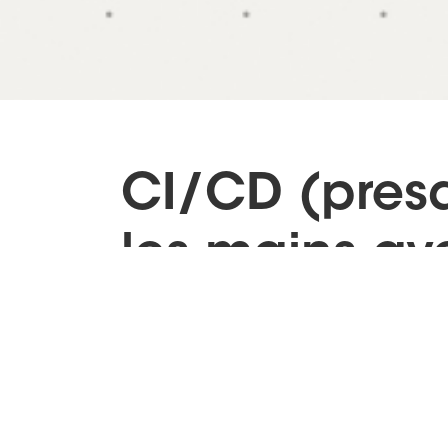
CI/CD (pres
les mains av
Actions
Débutant