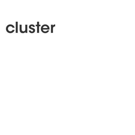
 cluster
bersecurité @Padok)