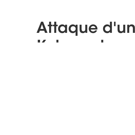
Attaque d'un
Kubernetes
Confirmé
|
Mardi
13/2/2024
12:00
Thibault Lengagne (Head of Tech - Cy